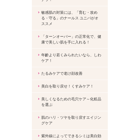
敏感肌の対策には、「育む・攻め
る・守る」のナールス ユニバがオ
ススメ
「ターンオーバー」の正常化で、健
康で美しい肌を手に入れる！
年齡より若くみられたいなら、しわ
ケア！
たるみケアで老け顔改善
美白を取り戻せ！くすみケア！
美しくなるための毛穴ケア～化粧品
を選ぶ
肌のハリ・ツヤを取り戻すエイジン
グケア
紫外線によってできるシミは美白効