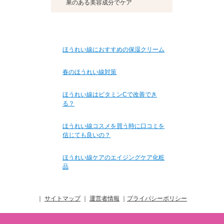
果のある美容成分でケア
ほうれい線におすすめの保湿クリーム
春のほうれい線対策
ほうれい線はビタミンCで改善でき
る？
ほうれい線コスメを買う時に口コミを
信じても良いの？
ほうれい線ケアのエイジングケア化粧
品
｜
サイトマップ
｜
運営者情報
｜
プライバシーポリシー