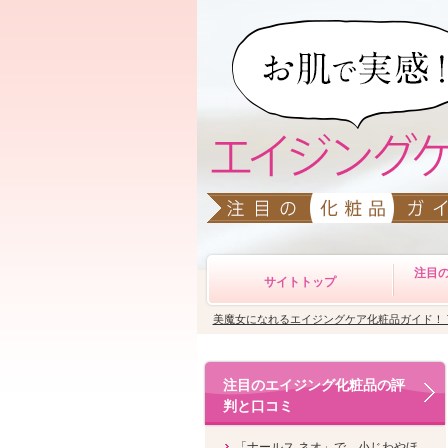
注目
サイトトップ
美魔女になれるエイジングケア化粧品ガイド！ 
注目のエイジング化粧品の評
判と口コミ
「ナールス ネオ」で、小じわやほ