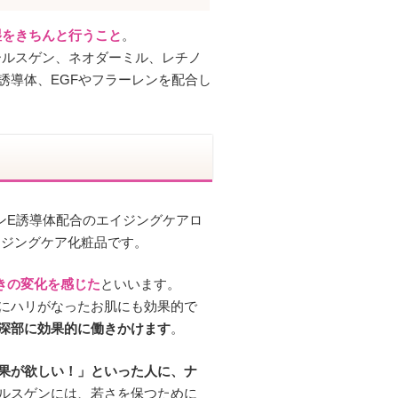
湿をきちんと行うこと
。
ールスゲン、ネオダーミル、レチノ
誘導体、EGFやフラーレンを配合し
ンE誘導体配合のエイジングケアロ
イジングケア化粧品です。
開きの変化を感じた
といいます。
にハリがなったお肌にも効果的で
深部に効果的に働きかけます
。
果が欲しい！」といった人に、ナ
ルスゲンには、若さを保つために