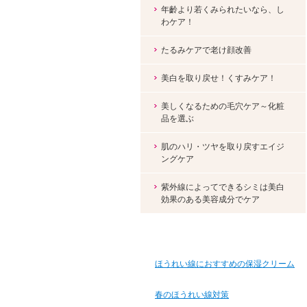
年齡より若くみられたいなら、し
わケア！
たるみケアで老け顔改善
美白を取り戻せ！くすみケア！
美しくなるための毛穴ケア～化粧
品を選ぶ
肌のハリ・ツヤを取り戻すエイジ
ングケア
紫外線によってできるシミは美白
効果のある美容成分でケア
ほうれい線におすすめの保湿クリーム
春のほうれい線対策