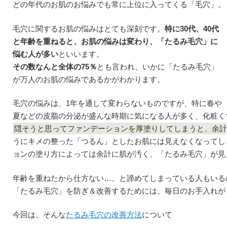
どの年代のお肌のお悩みでも常に上位に入ってくる「毛穴」。
毛穴に関するお肌の悩みはとても深刻です。
特に30代、40代
と年齢を重ねると、お肌の悩みは変わり、「たるみ毛穴」に
悩む人が多い
といいます。
その数なんと全体の75％
とも言われ、いかに「たるみ毛穴」
が万人のお肌の悩みであるかがわかります。
毛穴の悩みは、1年を通して変わらないものですが、特に春や
夏などの皮脂の分泌が盛んな時期に気になる人が多く、化粧く
隠そうと思ってファンデーションを厚塗りしてしまうと、余計
うにキメの整った「つるん」としたお肌には見えなくなってし
ョンの塗り方によっては余計に肌が汚く、「たるみ毛穴」が見
年齢を重ねたから仕方ない…、と諦めてしまっている人もいる
「たるみ毛穴」を防ぎ＆改善するためには、毎日のお手入れが
今回は、そんな
たるみ毛穴の改善方法
について