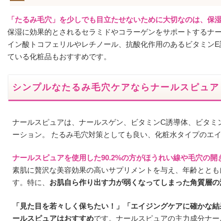
「たるみ毛穴」を少しでも目立たせないために大切なのは、保
保湿に効果的とされるセラミドやコラーゲンをサポートするナ
イン酸トコフェリルやレチノール、抗酸化作用のあるビタミンE
ている化粧品もおすすめです。
シンプルなたるみ毛穴ケアならナールスピュア
ナールスピュアは、ナールスゲン、ビタミンC誘導体、ビタミ
ーション。 たるみ毛穴対策としても良い、化粧水タイプのエ
ナールスピュアを使用した90.2%の方がほうれい線や毛穴の
素肌に贅沢な美容効果の高いサプリメントを与え、年齢ととも
す。特に、
お肌自ら作り出す力が弱くなってしまった角質層の
「見た目を若々しく保ちたい！」「エイジングケアに確かな結
ールスピュアはおすすめ
です。ナールスピュアの主力成分ナー