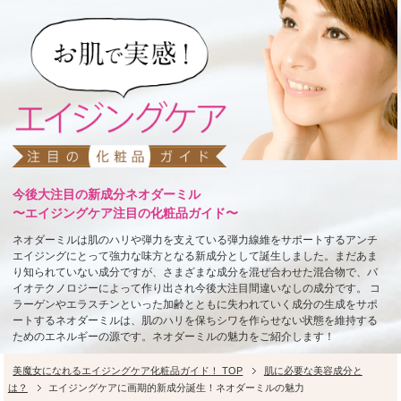
今後大注目の新成分ネオダーミル
〜
エイジングケア注目の化粧品ガイド
〜
ネオダーミルは肌のハリや弾力を支えている弾力線維をサポートするアンチ
エイジングにとって強力な味方となる新成分として誕生しました。まだあま
り知られていない成分ですが、さまざまな成分を混ぜ合わせた混合物で、バ
イオテクノロジーによって作り出され今後大注目間違いなしの成分です。 コ
ラーゲンやエラスチンといった加齢とともに失われていく成分の生成をサポ
ートするネオダーミルは、肌のハリを保ちシワを作らせない状態を維持する
ためのエネルギーの源です。ネオダーミルの魅力をご紹介します！
美魔女になれるエイジングケア化粧品ガイド！ TOP
肌に必要な美容成分と
は？
エイジングケアに画期的新成分誕生！ネオダーミルの魅力