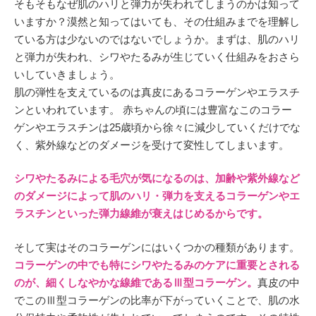
そもそもなぜ肌のハリと弾力が失われてしまうのかは知って
いますか？漠然と知ってはいても、その仕組みまでを理解し
ている方は少ないのではないでしょうか。まずは、肌のハリ
と弾力が失われ、シワやたるみが生じていく仕組みをおさら
いしていきましょう。
肌の弾性を支えているのは真皮にあるコラーゲンやエラスチ
ンといわれています。 赤ちゃんの頃には豊富なこのコラー
ゲンやエラスチンは25歳頃から徐々に減少していくだけでな
く、紫外線などのダメージを受けて変性してしまいます。
シワやたるみによる毛穴が気になるのは、加齢や紫外線など
のダメージによって肌のハリ・弾力を支えるコラーゲンやエ
ラスチンといった弾力線維が衰えはじめるからです。
そして実はそのコラーゲンにはいくつかの種類があります。
コラーゲンの中でも特にシワやたるみのケアに重要とされる
のが、細くしなやかな線維であるⅢ型コラーゲン。
真皮の中
でこのⅢ型コラーゲンの比率が下がっていくことで、肌の水