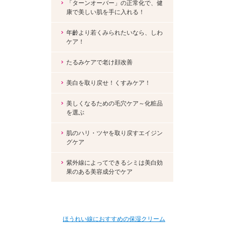
「ターンオーバー」の正常化で、健
康で美しい肌を手に入れる！
年齡より若くみられたいなら、しわ
ケア！
たるみケアで老け顔改善
美白を取り戻せ！くすみケア！
美しくなるための毛穴ケア～化粧品
を選ぶ
肌のハリ・ツヤを取り戻すエイジン
グケア
紫外線によってできるシミは美白効
果のある美容成分でケア
ほうれい線におすすめの保湿クリーム